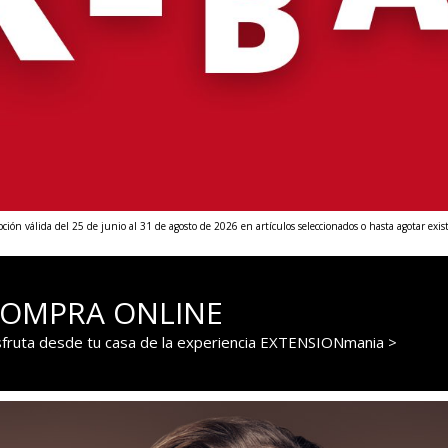
ión válida del 25 de junio al 31 de agosto de 2026 en artículos seleccionados o hasta agotar exist
OMPRA ONLINE
sfruta desde tu casa de la experiencia EXTENSIONmania >