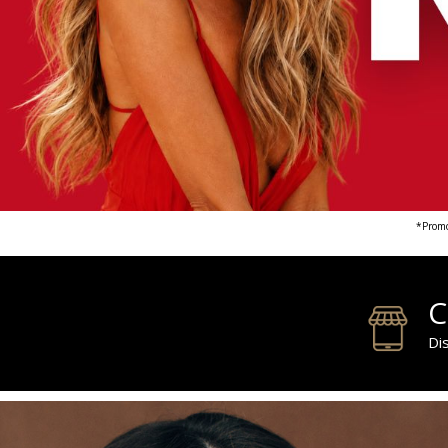
*Promoc
C
Di