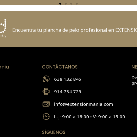
Encuentra tu plancha de pelo profesional en EXTEN
ania
CONTÁCTANOS
N
De
638 132 845
pr
914 734 725
info@extensionmania.com
L-J: 9:00 a 18:00 • V: 9:00 a 15:00
SÍGUENOS