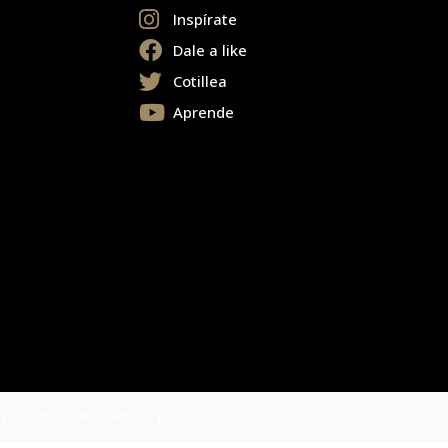
Inspírate
Dale a like
Cotillea
Aprende
ght 2025 EXTENSIONmania | Todos los derechos reservados